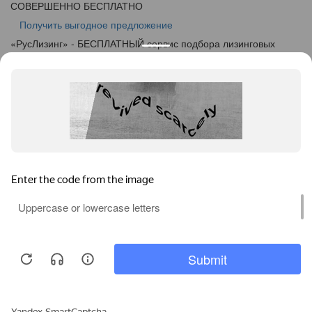
СОВЕРШЕННО БЕСПЛАТНО
Получить выгодное предложение
«
Рус
Лизинг
» - БЕСПЛАТНЫЙ сервис подбора лизинговых
программ
info@ruslease.ru
+7 (495) 103-49-76
450019, Республика Башкортостан, г. Уфа, ул. Рижская, дом
5
Конфискат
Услуги лизинга
Заявка на лизинг
Калькулятор
Кейсы
Клиентам
Акции
О компании
Контакты
Соглашение об обработке персональных данных
Политика конфиденциальности
Карта сайта
Информация на сайте не является публичной офертой,
определяемой положениями ч. 2 ст. 437 ГК РФ.
Каталог предодобренной