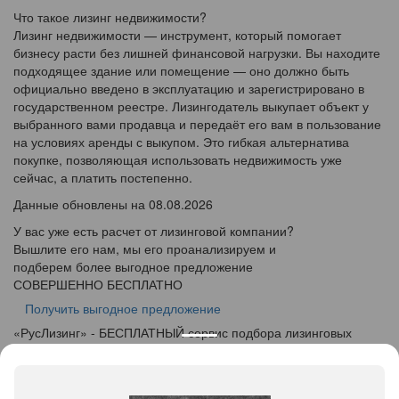
Что такое лизинг недвижимости?
Лизинг недвижимости — инструмент, который помогает
бизнесу расти без лишней финансовой нагрузки. Вы находите
подходящее здание или помещение — оно должно быть
официально введено в эксплуатацию и зарегистрировано в
государственном реестре. Лизингодатель выкупает объект у
выбранного вами продавца и передаёт его вам в пользование
на условиях аренды с выкупом. Это гибкая альтернатива
покупке, позволяющая использовать недвижимость уже
сейчас, а платить постепенно.
Данные обновлены на 08.08.2026
У вас уже есть расчет от лизинговой компании?
Вышлите его нам, мы его проанализируем и
подберем более выгодное предложение
СОВЕРШЕННО БЕСПЛАТНО
Получить выгодное предложение
«
Рус
Лизинг
» - БЕСПЛАТНЫЙ сервис подбора лизинговых
программ
info@ruslease.ru
+7 (495) 103-49-76