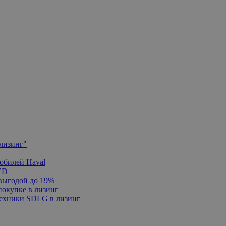
лизинг"
обилей Haval
ED
 выгодой до 19%
покупке в лизинг
техники SDLG в лизинг