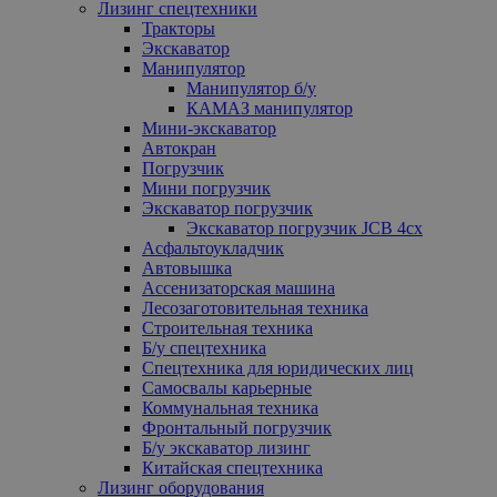
Лизинг спецтехники
Тракторы
Экскаватор
Манипулятор
Манипулятор б/у
КАМАЗ манипулятор
Мини-экскаватор
Автокран
Погрузчик
Мини погрузчик
Экскаватор погрузчик
Экскаватор погрузчик JCB 4cx
Асфальтоукладчик
Автовышка
Ассенизаторская машина
Лесозаготовительная техника
Строительная техника
Б/у спецтехника
Спецтехника для юридических лиц
Самосвалы карьерные
Коммунальная техника
Фронтальный погрузчик
Б/у экскаватор лизинг
Китайская спецтехника
Лизинг оборудования