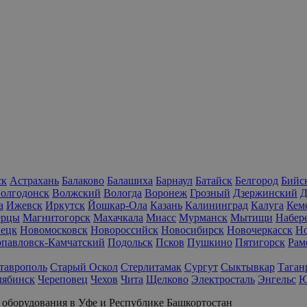
ск
Астрахань
Балаково
Балашиха
Барнаул
Батайск
Белгород
Бийс
олгодонск
Волжский
Вологда
Воронеж
Грозный
Дзержинский
Д
а
Ижевск
Иркутск
Йошкар-Ола
Казань
Калининград
Калуга
Кем
ерцы
Магнитогорск
Махачкала
Миасс
Мурманск
Мытищи
Набер
нецк
Новомосковск
Новороссийск
Новосибирск
Новочеркасск
Но
опавловск-Камчатский
Подольск
Псков
Пушкино
Пятигорск
Рам
таврополь
Старый Оскол
Стерлитамак
Сургут
Сыктывкар
Таган
лябинск
Череповец
Чехов
Чита
Щелково
Электросталь
Энгельс
Ю
 оборудования в Уфе и Республике Башкортостан