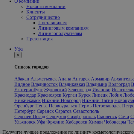
О компании
Новости компании
Клиенты
Сотрудничество
Поставщикам
Лизинговым компаниям
Лизингополучателям
Презентация
Уфа
×
Список городов
Абакан
Альметьевск
Анапа
Ангарск
Армавир
Архангель
Видное
Владивосток
Владикавказ
Владимир
Волгоград
В
Екатеринбург
Жуковский
Зеленоград
Иваново
Ивантеевк
Краснодар
Красноярск
Курган
Курск
Липецк
Лобня
Люб
Нижнекамск
Нижний Новгород
Нижний Тагил
Новокуз
Оренбург
Пенза
Первоуральск
Пермь
Петрозаводск
Петр
Петербург
Саранск
Саратов
Севастополь
Сергиев Посад
Серпухов
Симферополь
Смоленск
Сочи
С
Ульяновск
Уфа
Фрязино
Хабаровск
Химки
Чебоксары
Че
Получите лучшее предложение по лизингу косметологического