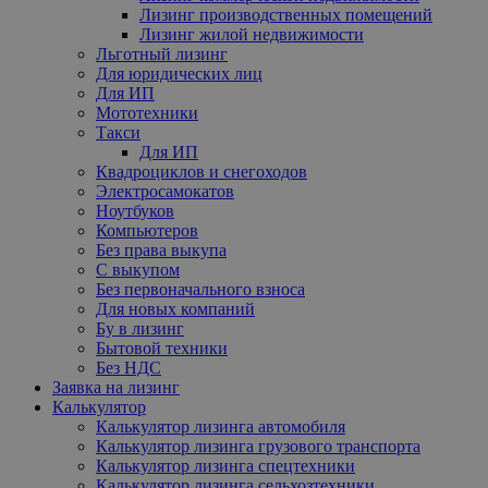
Лизинг производственных помещений
Лизинг жилой недвижимости
Льготный лизинг
Для юридических лиц
Для ИП
Мототехники
Такси
Для ИП
Квадроциклов и снегоходов
Электросамокатов
Ноутбуков
Компьютеров
Без права выкупа
С выкупом
Без первоначального взноса
Для новых компаний
Бу в лизинг
Бытовой техники
Без НДС
Заявка на лизинг
Калькулятор
Калькулятор лизинга автомобиля
Калькулятор лизинга грузового транспорта
Калькулятор лизинга спецтехники
Калькулятор лизинга сельхозтехники