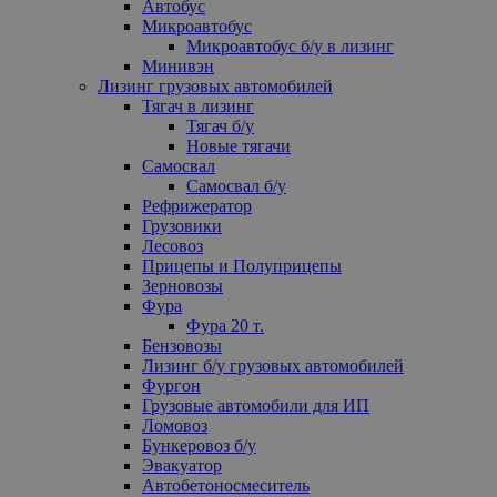
Автобус
Микроавтобус
Микроавтобус б/у в лизинг
Минивэн
Лизинг грузовых автомобилей
Тягач в лизинг
Тягач б/у
Новые тягачи
Самосвал
Самосвал б/у
Рефрижератор
Грузовики
Лесовоз
Прицепы и Полуприцепы
Зерновозы
Фура
Фура 20 т.
Бензовозы
Лизинг б/у грузовых автомобилей
Фургон
Грузовые автомобили для ИП
Ломовоз
Бункеровоз б/у
Эвакуатор
Автобетоносмеситель