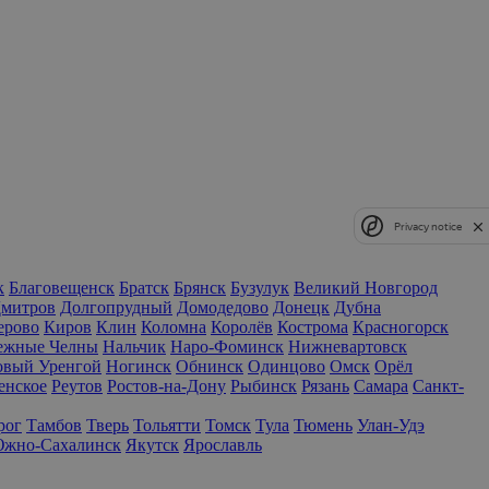
Privacy notice
к
Благовещенск
Братск
Брянск
Бузулук
Великий Новгород
митров
Долгопрудный
Домодедово
Донецк
Дубна
ерово
Киров
Клин
Коломна
Королёв
Кострома
Красногорск
ежные Челны
Нальчик
Наро-Фоминск
Нижневартовск
вый Уренгой
Ногинск
Обнинск
Одинцово
Омск
Орёл
енское
Реутов
Ростов-на-Дону
Рыбинск
Рязань
Самара
Санкт-
рог
Тамбов
Тверь
Тольятти
Томск
Тула
Тюмень
Улан-Удэ
жно-Сахалинск
Якутск
Ярославль