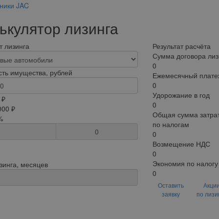
ники JAC
ькулятор лизинга
 лизинга
Результат расчёта
Сумма договора лиз
0
ть имущества, рублей
Ежемесячный плате
0
Удорожание в год
 ₽
0
000 ₽
Общая сумма затрат
%
по налогам
0
0
Возмещение НДС
0
Экономия по налогу
зинга, месяцев
0
Оставить
Акци
заявку
по лизи