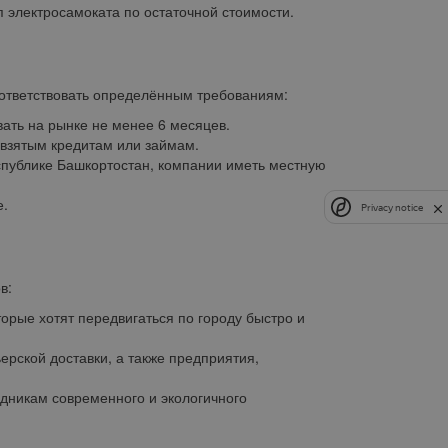
 электросамоката по остаточной стоимости.
оответствовать определённым требованиям:
ать на рынке не менее 6 месяцев.
 взятым кредитам или займам.
спублике Башкортостан, компании иметь местную
е.
Privacy notice
в:
орые хотят передвигаться по городу быстро и
рской доставки, а также предприятия,
дникам современного и экологичного