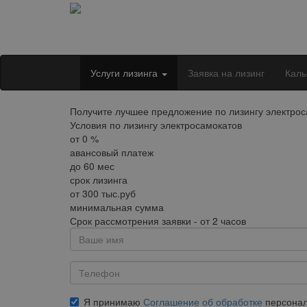
Услуги лизинга
Заявка на лизинг
Каль
Получите лучшее предложение по лизингу электрос
Условия по лизингу электросамокатов
от
0
%
авансовый платеж
до
60
мес
срок лизинга
от
300
тыс.руб
минимальная сумма
Срок рассмотрения заявки - от 2 часов
Я принимаю
Соглашение об обработке
персонал