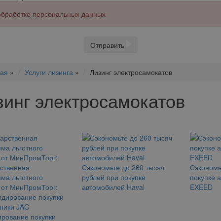
 обработке персональных данных
Отправить
ная
»
Услуги лизинга
»
Лизинг электросамокатов
зинг электросамокатов
ственная
Сэкономьте до 260 тысяч
Сэкономь
ма льготного
рублей при покупке
покупке 
 от МинПромТорг:
автомобилей Haval
EXEED
рование покупки