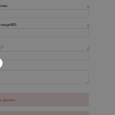
ска:
 лица/ИП:
:
*
х данных