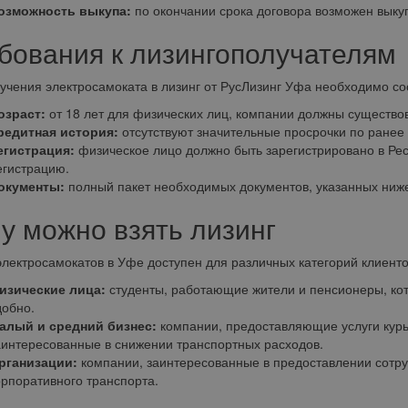
озможность выкупа:
по окончании срока договора возможен выкуп
бования к лизингополучателям
учения электросамоката в лизинг от РусЛизинг Уфа необходимо с
озраст:
от 18 лет для физических лиц, компании должны существов
редитная история:
отсутствуют значительные просрочки по ранее
егистрация:
физическое лицо должно быть зарегистрировано в Ре
егистрацию.
окументы:
полный пакет необходимых документов, указанных ниж
у можно взять лизинг
электросамокатов в Уфе доступен для различных категорий клиенто
изические лица:
студенты, работающие жители и пенсионеры, кот
добно.
алый и средний бизнес:
компании, предоставляющие услуги курье
аинтересованные в снижении транспортных расходов.
рганизации:
компании, заинтересованные в предоставлении сотру
орпоративного транспорта.