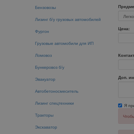
Предме
Бензовозы
Лизинг б/у грузовых автомобилей
Цена:
Фургон
Грузовые автомобили для ИП
Ломовоз
Контак
Бункеровоз б/у
Доп. и
Эвакуатор
Автобетоносмеситель
Лизинг спецтехники
Я п
Тракторы
Чтобы
Экскаватор