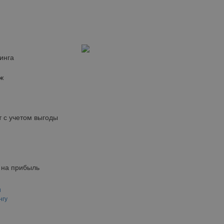
инга
ж
 с учетом выгоды
 на прибыль
и
нгу