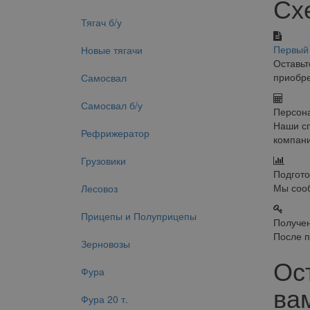
Сх
Тягач б/у
Первый 
Новые тягачи
Оставьт
приобре
Самосвал
Самосвал б/у
Персон
Наши сп
Рефрижератор
компани
Грузовики
Подгото
Мы сооб
Лесовоз
Прицепы и Полуприцепы
Получе
После п
Зерновозы
Ос
Фура
вам
Фура 20 т.