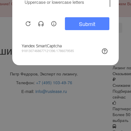
ние! Сервис работает только с юр. лицами и ИП. Мы не сможем В
Отправить
ши преимущества
Лизинг п
Оказывае
Петр Федоров, Эксперт по лизингу.
Телефон:
+7 (495) 103-49-76
Снижаем 
Подбирае
Е-mail:
info@ruslease.ru
сейчас
Партнерс
Более 50
выбрать