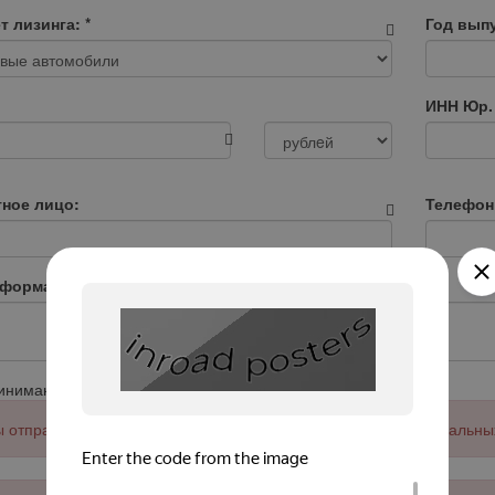
т лизинга:
*
Год выпу
ИНН Юр.
тное лицо:
Телефон
нформация:
ринимаю
Соглашение об обработке
персональных данных
 отправить заявку примите соглашение об обработке персональны