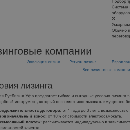
Подбор т
Система 
оборудов
Ускоряем
Обычно п
перегово
зинговые компании
е
Эволюция лизинг
Регион лизинг
Европла
Все лизинговые компан
овия лизинга
я РусЛизинг Уфа предлагает гибкие и выгодные условия лизинга эл
добный инструмент, который позволяет использовать имущество бе
родолжительность договора:
от 1 года до 3 лет с возможностью
ервоначальный взнос:
от 10% от стоимости электросамоката.
жемесячный платеж:
рассчитывается индивидуально в зависимост
озможностей клиента.