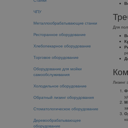
Станки
В
ЧПУ
Тре
Металлообрабатывающие станки
Для пол
Ресторанное оборудование
В
К
Хлебопекарное оборудование
Р
р
Торговое оборудование
Д
Ком
Оборудование для мойки
самообслуживания
Лизинг 
Холодильное оборудование
Ф
у
Обратный лизинг оборудования
М
з
Стоматологическое оборудование
О
к
Деревообрабатывающее
оборудование