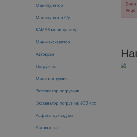
Внима
Манипулятор
лицо.
Манипулятор б/у
КАМАЗ манипулятор
Мини-экскаватор
На
Автокран
Погрузчик
Мини погрузчик
Экскаватор погрузчик
Экскаватор погрузчик JCB 4cx
Асфальтоукладчик
Автовышка