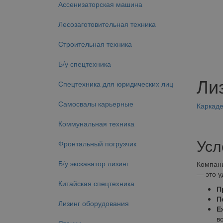
Ассенизаторская машина
Лесозаготовительная техника
Строительная техника
Б/у спецтехника
Ли
Спецтехника для юридических лиц
Самосвалы карьерные
Каркад
Коммунальная техника
Усл
Фронтальный погрузчик
Б/у экскаватор лизинг
Компани
— это у
Китайская спецтехника
П
П
Лизинг оборудования
Е
в