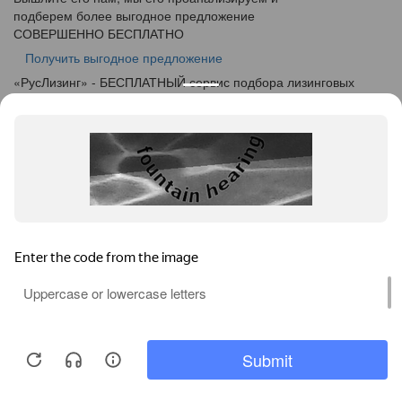
подберем более выгодное предложение
СОВЕРШЕННО БЕСПЛАТНО
Получить выгодное предложение
«
Рус
Лизинг
» - БЕСПЛАТНЫЙ сервис подбора лизинговых
программ
info@ruslease.ru
+7 (495) 103-49-76
450019, Республика Башкортостан, г. Уфа, ул. Рижская, дом
5
Конфискат
Услуги лизинга
Заявка на лизинг
Калькулятор
Кейсы
Клиентам
Акции
О компании
Контакты
Соглашение об обработке персональных данных
Политика конфиденциальности
Карта сайта
Информация на сайте не является публичной офертой,