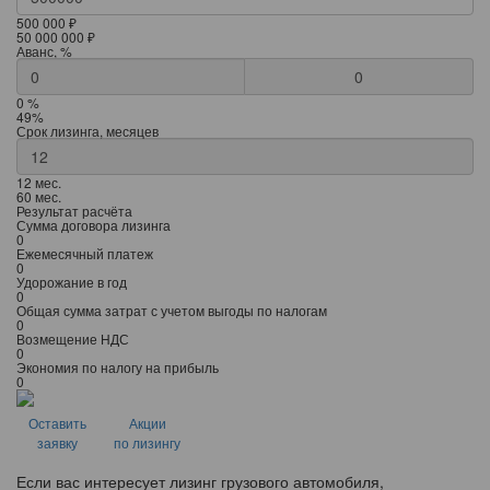
500 000 ₽
50 000 000 ₽
Аванс, %
0
0 %
49%
Срок лизинга, месяцев
12 мес.
60 мес.
Результат расчёта
Сумма договора лизинга
0
Ежемесячный платеж
0
Удорожание в год
0
Общая сумма затрат с учетом выгоды по налогам
0
Возмещение НДС
0
Экономия по налогу на прибыль
0
Оставить
Акции
заявку
по лизингу
Если вас интересует лизинг грузового автомобиля,