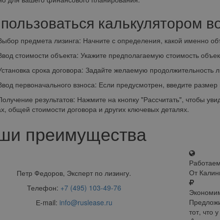
 пользоваться калькулятором во
р предмета лизинга: Начните с определения, какой именно объек
 стоимости объекта: Укажите предполагаемую стоимость объект
новка срока договора: Задайте желаемую продолжительность ли
 первоначального взноса: Если предусмотрен, введите размер п
чение результатов: Нажмите на кнопку "Рассчитать", чтобы уви
х, общей стоимости договора и других ключевых деталях.
ши преимущества
Работаем
От Калин
Петр Федоров, Эксперт по лизингу.
Телефон:
+7 (495) 103-49-76
Экономим
Предложи
Е-mail:
info@ruslease.ru
тот, что 