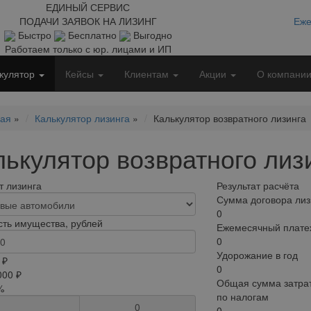
ЕДИНЫЙ СЕРВИС
ПОДАЧИ ЗАЯВОК НА ЛИЗИНГ
Еже
Быстро
Бесплатно
Выгодно
Работаем только с юр. лицами и ИП
кулятор
Кейсы
Клиентам
Акции
О компани
ная
»
Калькулятор лизинга
»
Калькулятор возвратного лизинга
лькулятор возвратного лиз
 лизинга
Результат расчёта
Сумма договора лиз
0
ть имущества, рублей
Ежемесячный плате
0
Удорожание в год
 ₽
0
000 ₽
Общая сумма затрат
%
по налогам
0
0