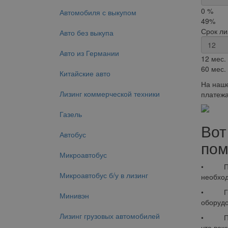
0 %
Автомобиля с выкупом
49%
Срок ли
Авто без выкупа
Авто из Германии
12 мес.
60 мес.
Китайские авто
На наше
Лизинг коммерческой техники
платежа
Газель
Вот
Автобус
пом
Микроавтобус
• Прост
Микроавтобус б/у в лизинг
необход
• Гибко
Минивэн
оборудо
Лизинг грузовых автомобилей
• Прозр
что важ