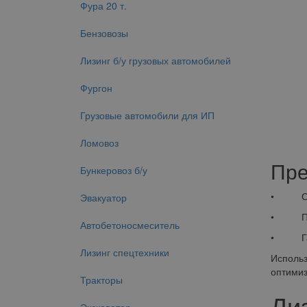
Фура 20 т.
Бензовозы
Лизинг б/у грузовых автомобилей
Фургон
Грузовые автомобили для ИП
Ломовоз
Пре
Бункеровоз б/у
• Сравн
Эвакуатор
• Подд
Автобетоносмеситель
• Гаран
Лизинг спецтехники
Использ
оптимиз
Тракторы
Ли