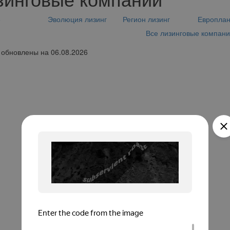
е
Эволюция лизинг
Регион лизинг
Европла
Все лизинговые компан
обновлены на 06.08.2026