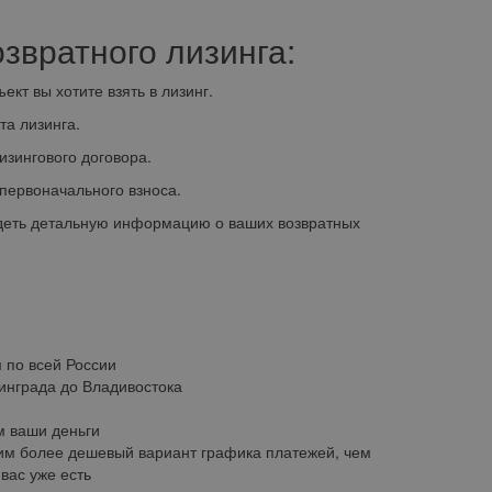
звратного лизинга:
т вы хотите взять в лизинг.
а лизинга.
зингового договора.
ервоначального взноса.
деть детальную информацию о ваших возвратных
 по всей России
инграда до Владивостока
 ваши деньги
м более дешевый вариант графика платежей, чем
у вас уже есть