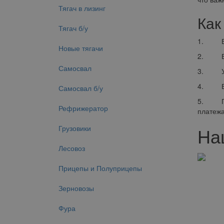
Тягач в лизинг
Как
Тягач б/у
1. Выбо
Новые тягачи
2. Ввод
Самосвал
3. Уста
4. Ввод
Самосвал б/у
5. Полу
Рефрижератор
платежа
Грузовики
На
Лесовоз
Прицепы и Полуприцепы
Зерновозы
Фура