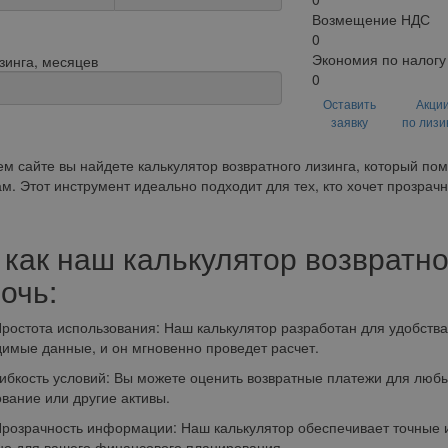
Возмещение НДС
0
Экономия по налогу
зинга, месяцев
0
Оставить
Акци
заявку
по лизи
м сайте вы найдете калькулятор возвратного лизинга, который по
м. Этот инструмент идеально подходит для тех, кто хочет прозрачн
 как наш калькулятор возвратно
очь:
ота использования: Наш калькулятор разработан для удобства п
имые данные, и он мгновенно проведет расчет.
сть условий: Вы можете оценить возвратные платежи для любых 
вание или другие активы.
ачность информации: Наш калькулятор обеспечивает точные и 
но для вашего финансового планирования.