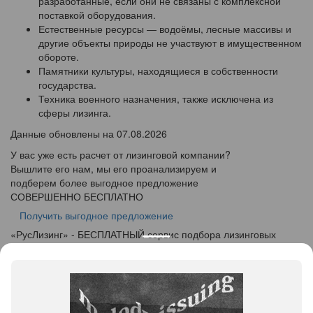
разработанные, если они не связаны с комплексной
поставкой оборудования.
Естественные ресурсы — водоёмы, лесные массивы и
другие объекты природы не участвуют в имущественном
обороте.
Памятники культуры, находящиеся в собственности
государства.
Техника военного назначения, также исключена из
сферы лизинга.
Данные обновлены на 07.08.2026
У вас уже есть расчет от лизинговой компании?
Вышлите его нам, мы его проанализируем и
подберем более выгодное предложение
СОВЕРШЕННО БЕСПЛАТНО
Получить выгодное предложение
«
Рус
Лизинг
» - БЕСПЛАТНЫЙ сервис подбора лизинговых
программ
info@ruslease.ru
+7 (495) 103-49-76
450019, Республика Башкортостан, г. Уфа, ул. Рижская, дом
5