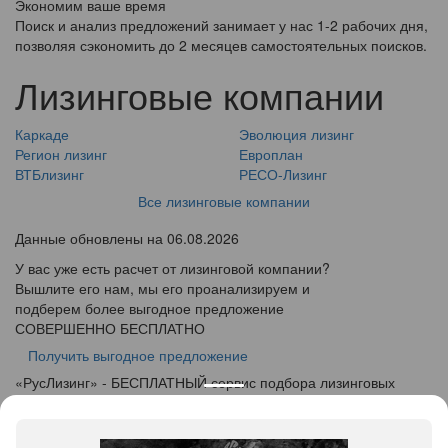
Экономим ваше время
Поиск и анализ предложений занимает у нас 1-2 рабочих дня,
позволяя сэкономить до 2 месяцев самостоятельных поисков.
Лизинговые компании
Каркаде
Эволюция лизинг
Регион лизинг
Европлан
ВТБлизинг
РЕСО-Лизинг
Все лизинговые компании
Данные обновлены на 06.08.2026
У вас уже есть расчет от лизинговой компании?
Вышлите его нам, мы его проанализируем и
подберем более выгодное предложение
СОВЕРШЕННО БЕСПЛАТНО
Получить выгодное предложение
«
Рус
Лизинг
» - БЕСПЛАТНЫЙ сервис подбора лизинговых
программ
info@ruslease.ru
+7 (495) 103-49-76