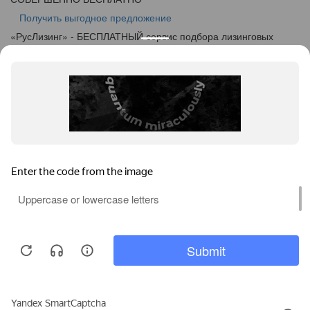
Получить выгодное предложение
«
Рус
Лизинг
» - БЕСПЛАТНЫЙ сервис подбора лизинговых
программ
info@ruslease.ru
+7 (495) 103-49-76
450019, Республика Башкортостан, г. Уфа, ул. Рижская, дом
5
Конфискат
Услуги лизинга
Заявка на лизинг
Калькулятор
Кейсы
Клиентам
Акции
О компании
Контакты
Соглашение об обработке персональных данных
Политика конфиденциальности
Карта сайта
Информация на сайте не является публичной офертой,
определяемой положениями ч. 2 ст. 437 ГК РФ.
Каталог предодобренной
Пользуясь услугами интернет-сайта https://ufa.ruslease.ru/ и