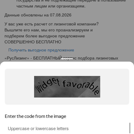
частным лицам или организациям.
Данные обновлены на 07.08.2026
У вас уже есть расчет от лизинговой компании?
Вышлите его нам, мы его проанализируем и
подберем более выгодное предложение
СОВЕРШЕННО БЕСПЛАТНО
Получить выгодное предложение
«
Рус
Лизинг
» - БЕСПЛАТНЫЙ сервис подбора лизинговых
программ
info@ruslease.ru
+7 (495) 103-49-76
450019, Республика Башкортостан, г. Уфа, ул. Рижская, дом
5
Конфискат
Услуги лизинга
Заявка на лизинг
Калькулятор
Кейсы
Клиентам
Акции
О компании
Контакты