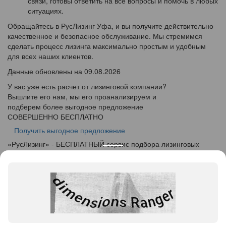
связи, готовы ответить на все вопросы и помочь в любых
ситуациях.
Обращайтесь в РусЛизинг Уфа, и вы получите действительно
качественное и безопасное обслуживание. Мы стремимся
сделать процесс лизинга максимально простым и удобным
для всех наших клиентов.
Данные обновлены на 09.08.2026
У вас уже есть расчет от лизинговой компании?
Вышлите его нам, мы его проанализируем и
подберем более выгодное предложение
СОВЕРШЕННО БЕСПЛАТНО
Получить выгодное предложение
«
Рус
Лизинг
» - БЕСПЛАТНЫЙ сервис подбора лизинговых
программ
info@ruslease.ru
+7 (495) 103-49-76
450019, Республика Башкортостан, г. Уфа, ул. Рижская, дом
5