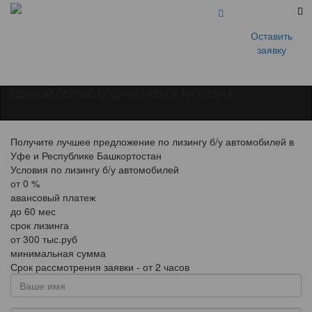
Оставить
заявку
ЕДИНЫЙ СЕРВИС ПОДАЧИ ЗАЯВОК НА ЛИЗИНГ
Получите лучшее предложение по лизингу б/у автомобилей в
Уфе и Республике Башкортостан
Условия по лизингу б/у автомобилей
от
0
%
авансовый платеж
до
60
мес
срок лизинга
от
300
тыс.руб
минимальная сумма
Срок рассмотрения заявки - от 2 часов