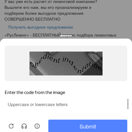
У вас уже есть расчет от лизинговой компании?
Вышлите его нам, мы его проанализируем и
подберем более выгодное предложение
СОВЕРШЕННО БЕСПЛАТНО
Получить выгодное предложение
«
Рус
Лизинг
» - БЕСПЛАТНЫЙ сервис подбора лизинговых
программ
info@ruslease.ru
+7 (495) 103-49-76
450019, Республика Башкортостан, г. Уфа, ул. Рижская, дом
5
Конфискат
Услуги лизинга
Заявка на лизинг
Калькулятор
Кейсы
Клиентам
Акции
О компании
Контакты
Соглашение об обработке персональных данных
Политика конфиденциальности
Карта сайта