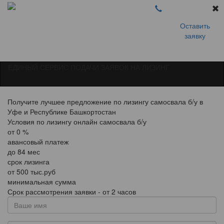
Оставить
заявку
ЕДИНЫЙ СЕРВИС ПОДАЧИ ЗАЯВОК НА ЛИЗИНГ
Получите лучшее предложение по лизингу самосвала б/у в
Уфе и Республике Башкортостан
Условия по лизингу онлайн самосвала б/у
от
0
%
авансовый платеж
до
84
мес
срок лизинга
от
500
тыс.руб
минимальная сумма
Срок рассмотрения заявки - от 2 часов